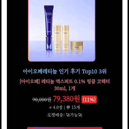
아이오페레티놀 인기 후기 Top10 3위
[아이오페] 레티놀 엑스퍼트 0.1% 링클 코렉터
30ml, 1개
79,380원
90,000원
(11%)
⭐ 4.0점 | 💬 15개
로켓배송: 🚀가능🚀