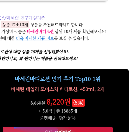
안녕하세요! 친구가 알려준
한
상품 TOP10개
상품을 추천해드리려고 합니다.
💰 가성비도 좋은
바세린바디로션
상위 10개 제품 확인해보세요!
션에 대한
더욱 자세한 제품 정보
를 보실 수 있습니다.
로션에 대한 상품 10개를 선정해봤어요!.
확인하시고, 🛒 원하시는 제품을 선택해보세요!
바세린바디로션 인기 후기 Top10 1위
바세린 데일리 모이스처 바디로션, 450ml, 2개
8,220원
(5%)
8,660원
⭐ 5.0점 | 💬 18865개
로켓배송: 🚀가능🚀