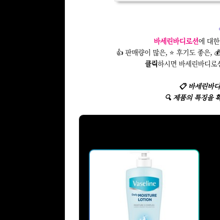
바세린바디로션
에 대
👍 판매량이 많은, ⭐ 후기도 좋은, 
클릭
하시면 바세린바디로
📋 바세린바디
🔍 제품의 특징을 