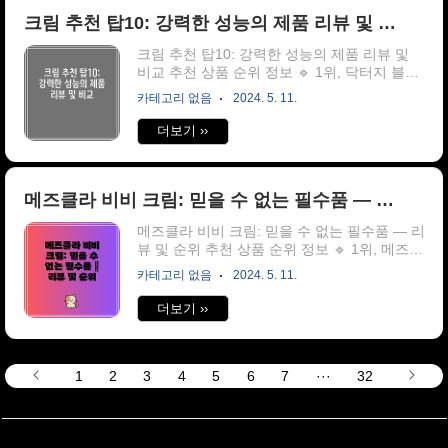
크림 추천 탑10: 강력한 성능의 제품 리뷰 및 비교
크림 추천 탑10: 강력한 성능의 제품 리뷰 및
비교 추천 상품 순위 정보 🔹 1위, 닥터지 블랙
스네일크림, 50ml, 3개 🔹 2위, 피지오겔 데일
카테고리 없음
2024. 5. 11.
리 모이스쳐 테라피 페이셜 크림, 150ml, 1개 ..
더보기 ››
메즈클라 비비 크림: 믿을 수 없는 필수품 — 리뷰 및 순위
메즈클라 비비 크림: 믿을 수 없는 필수품 — 리
뷰 및 순위 추천 상품 순위 정보 🔹 1위, 메즈클
라 스킨케어 비비크림 오리지널, 1개, 40ml, 1
카테고리 없음
2024. 5. 11.
개 🔹 2위, [공식판매처/누적판매 100억돌파]
김호영의 메즈클라 비비크림 세트 (비비크림2
더보기 ››
개+브러쉬1개) +추가증정) 비비 5ml+클렌저 2
포 ..
1
2
3
4
5
6
7
···
32