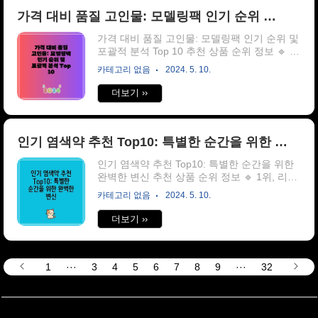
가격 대비 품질 고인물: 모델링팩 인기 순위 및 포괄적 분석 Top 10
가격 대비 품질 고인물: 모델링팩 인기 순위 및
포괄적 분석 Top 10 추천 상품 순위 정보 🔹 1
위, 린제이 프리미엄 티트리 모델링팩 1kg, 1개
카테고리 없음
2024. 5. 10.
입, 1개 🔹 2위, 린제이 티트리 모델링팩 피부
관리샵 사용 1kg+고급팩도구 4종(해면추가), 1
더보기 ››
개, 1팩 ..
인기 염색약 추천 Top10: 특별한 순간을 위한 완벽한 변신
인기 염색약 추천 Top10: 특별한 순간을 위한
완벽한 변신 추천 상품 순위 정보 🔹 1위, 리엔
흑모비책 새치염색 크림, 흑갈색, 2개 🔹 2위,
카테고리 없음
2024. 5. 10.
미쟝센 올뉴 쉽고 빠른 거품염색 80g, 3N 흑갈
색, 1개 ..
더보기 ››
1
···
3
4
5
6
7
8
9
···
32